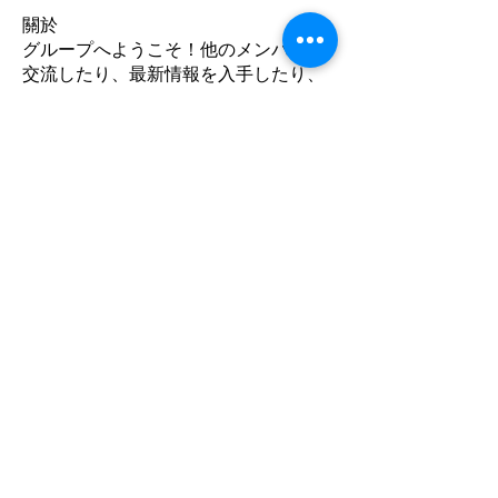
關於
グループへようこそ！他のメンバーと
交流したり、最新情報を入手したり、
動画をシェアすることができます。
會員
mzkkabu
追蹤
mzkkabu
国棟 田中
追蹤
Ram Vasekar
追蹤
kunimune tanaka
追蹤
查看所有會員（4）
​糸之村岩手温泉酒店