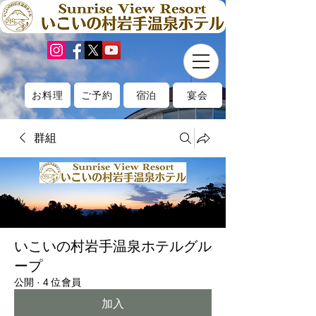
お料理
ご予約
宿泊
宴会
群組
いこいの村岩手温泉ホテルグル
ープ
公開
·
4 位會員
加入