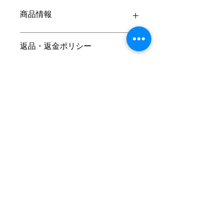
商品情報
商品の詳細を入力してください。サイ
返品・返金ポリシー
ズ、素材、取扱説明に加え、商品の特
徴やおすすめのポイントなどを説明し
ましょう。
返品・返金ポリシーを入力してくださ
商品の配送について
い。顧客が商品に満足しなかった場合
や、不備があった場合に行う手続きの
手順などを説明しましょう。内容を明
配送地域、料金、所要時間、梱包な
確にすることで顧客からの信頼を獲得
ど、商品の配送に関する情報を入力し
し、安心して商品を購入していただけ
てください。配送情報を明確にするこ
ます。
とで顧客からの信頼を獲得し、安心し
て商品を購入していただけます。
​Ikoinomura Iwate Onsen Hotel
〒028-7113 岩手県八幡平市平笠２４ｰ1ｰ4
​０１９５ｰ７６ｰ２１６１
※スマートフォンの方は電話番号タップで通話画面、住
所をタップでGoogle Mapのナビ画面が起動します。
©2024 Wednesday/Thursday Co., Ltd.