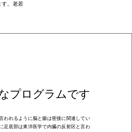
ます。老若
なプログラムです
と言われるように脳と腸は密接に関連してい
に足底部は東洋医学で内臓の反射区と言わ