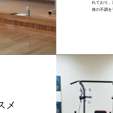
れており、
体の不調を
スメ