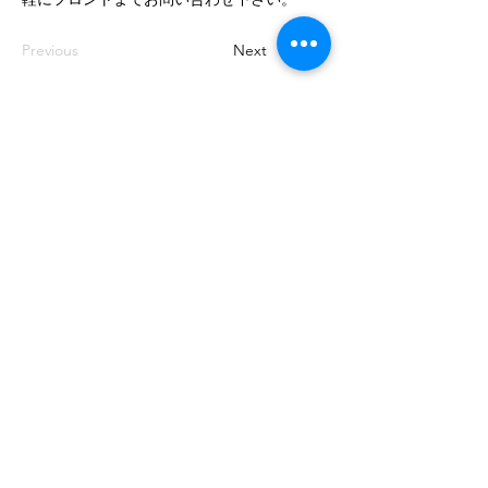
Previous
Next
​Ikoinomura Iwate Onsen Hotel
〒028-7113 岩手県八幡平市平笠２４ｰ1ｰ4
​０１９５ｰ７６ｰ２１６１
※スマートフォンの方は電話番号タップで通話画面、住
所をタップでGoogle Mapのナビ画面が起動します。
©2024 Wednesday/Thursday Co., Ltd.