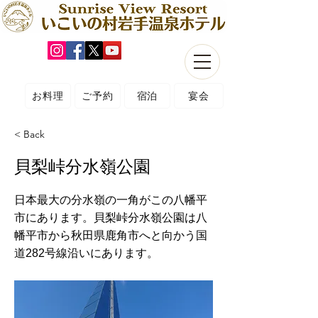
お料理
ご予約
宿泊
宴会
< Back
貝梨峠分水嶺公園
日本最大の分水嶺の一角がこの八幡平
市にあります。貝梨峠分水嶺公園は八
幡平市から秋田県鹿角市へと向かう国
道282号線沿いにあります。