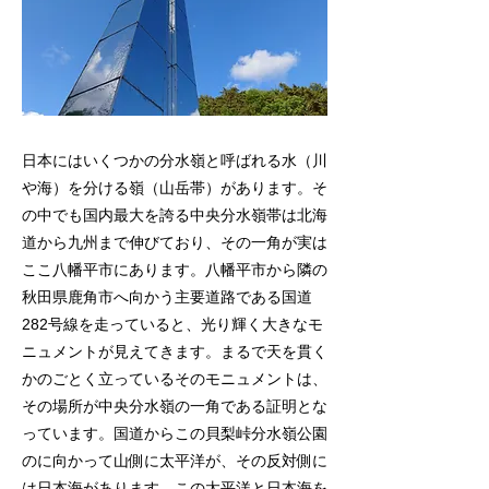
日本にはいくつかの分水嶺と呼ばれる水（川
や海）を分ける嶺（山岳帯）があります。そ
の中でも国内最大を誇る中央分水嶺帯は北海
道から九州まで伸びており、その一角が実は
ここ八幡平市にあります。八幡平市から隣の
秋田県鹿角市へ向かう主要道路である国道
282号線を走っていると、光り輝く大きなモ
ニュメントが見えてきます。まるで天を貫く
かのごとく立っているそのモニュメントは、
その場所が中央分水嶺の一角である証明とな
っています。国道からこの貝梨峠分水嶺公園
のに向かって山側に太平洋が、その反対側に
は日本海があります。この太平洋と日本海を