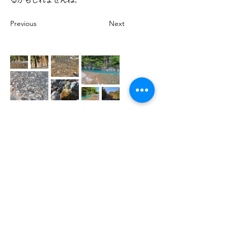
Previous
Next
​Ikoinomura Iwate Onsen Hotel