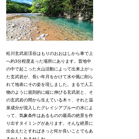
松川玄武岩渓谷はもりのおおはしから車で上
へ約3分程度走った場所にあります。昔地中
の中で起こった火山活動によって出来上がっ
た玄武岩が、長い年月をかけて水や風に削ら
れて地表にその姿を現しました。まるで人工
物のように規則的に縦に伸びる玄武岩と、そ
の玄武岩の間から生えている木々、それと温
泉成分が混入したグレイシアブルーの水によ
って、気象条件はあるものの最高の絶景を作
り出すタイミングがあります。そんな絶景に
出会えたとすればきっと何か良いことでもあ
るかもしれませんね。