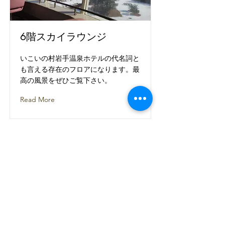
6階スカイラウンジ
いこいの村岩手温泉ホテルの代名詞と
も言える存在のフロアになります。最
高の風景をぜひご覧下さい。
Read More
​이코이노무라 이와테 온천 호텔
〒028-7113 岩手県八幡平市平笠２４ｰ1ｰ4
​０１９５ｰ７６ｰ２１６１
※スマートフォンの方は電話番号タップで通話画面、住
所をタップでGoogle Mapのナビ画面が起動します。
©2024 물·목 주식회사