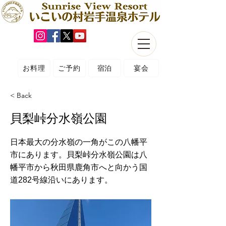
お料理
ご予約
宿泊
宴会
< Back
貝梨峠分水嶺公園
日本最大の分水嶺の一角がこの八幡平
市にあります。貝梨峠分水嶺公園は八
幡平市から秋田県鹿角市へと向かう国
道282号線沿いにあります。