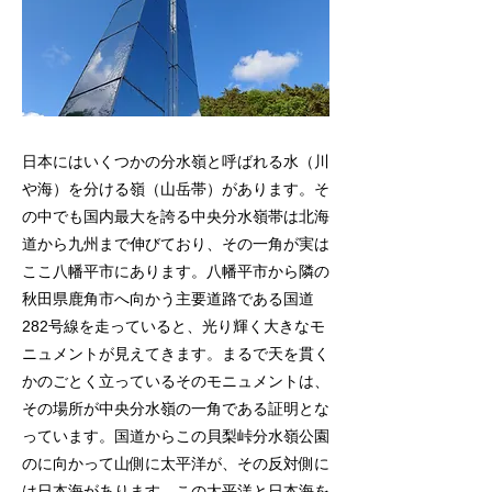
日本にはいくつかの分水嶺と呼ばれる水（川
や海）を分ける嶺（山岳帯）があります。そ
の中でも国内最大を誇る中央分水嶺帯は北海
道から九州まで伸びており、その一角が実は
ここ八幡平市にあります。八幡平市から隣の
秋田県鹿角市へ向かう主要道路である国道
282号線を走っていると、光り輝く大きなモ
ニュメントが見えてきます。まるで天を貫く
かのごとく立っているそのモニュメントは、
その場所が中央分水嶺の一角である証明とな
っています。国道からこの貝梨峠分水嶺公園
のに向かって山側に太平洋が、その反対側に
は日本海があります。この太平洋と日本海を