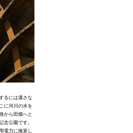
するには適さな
こに河川の水を
路から田畑へと
記念公園です。
用電力に換算し